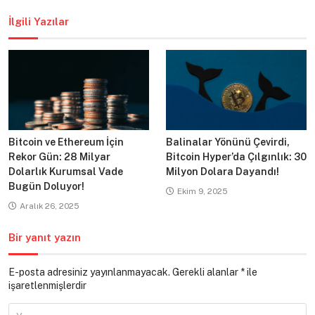
gezinmesi
İlgili Yazılar
Bitcoin ve Ethereum İçin
Balinalar Yönünü Çevirdi,
Rekor Gün: 28 Milyar
Bitcoin Hyper’da Çılgınlık: 30
Dolarlık Kurumsal Vade
Milyon Dolara Dayandı!
Bugün Doluyor!
Ekim 9, 2025
Aralık 26, 2025
Bir yanıt yazın
E-posta adresiniz yayınlanmayacak.
Gerekli alanlar
*
ile
işaretlenmişlerdir