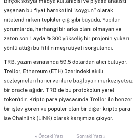
Birçok sosyal medya kullanıcısı ve piyasa analisti
yaşanan bu fiyat hareketini “soygun” olarak
nitelendirirken tepkiler çığ gibi büyüdü. Yapılan
yorumlarda, herhangi bir arka planı olmayan ve
zaten son 1 ayda %300 yükseliş bir projenin yukarı
yönlü attığı bu fitilin meşrutiyeti sorgulandı.
TRB, yazım esnasında 59,5 dolardan alıcı buluyor.
Trellor, Ethereum (ETH) üzerindeki akıllı
sözleşmeleri harici verilere bağlayan merkeziyetsiz
bir oracle ağıdır. TRB de bu protokolün yerel
token’ıdır. Kripto para piyasasında Trellor ile benzer
bir işlev gören ve popüler olan bir diğer kripto para
ise Chainlink (LINK) olarak karşımıza çıkıyor.
Yazı
« Önceki Yazı
Sonraki Yazı »