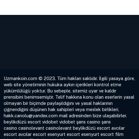
Uzmankoin.com © 2023. Tüm hakları saklıdır. İlgili yasaya göre,
web site yönetiminin hukuka aykırı içerikleri kontrol etme
yükümlülüğü yoktur. Bu sebeple, sitemiz uyar ve kaldır
prensibini benimsemiştir. Telif hakkına konu olan eserlerin yasal
olmayan bir biçimde paylaşıldığını ve yasal haklarının
çiğnendiğini düşünen hak sahipleri veya meslek birlikleri,
hakk.canolu@yandex.com
mail adresinden bize ulaşabilirler.
beylikdüzü escort
vidobet
vidobet
şans casino
şans
casino
casinolevant
casinolevant
beylikdüzü escort
avcılar
escort
avcılar escort
esenyurt escort
esenyurt escort
film