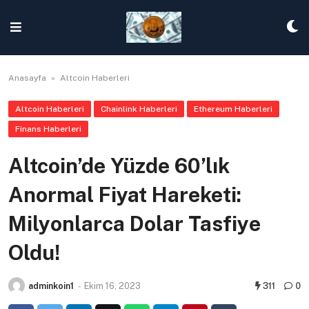
Skip
to
content
Anasayfa
»
Altcoin Haberleri
Altcoin Haberleri
Chainlink Haberleri
Ethereum Haberleri
Finans Haberleri
Altcoin’de Yüzde 60’lık
Anormal Fiyat Hareketi:
Milyonlarca Dolar Tasfiye
Oldu!
adminkoin1
-
Ekim 16, 2023
311
0