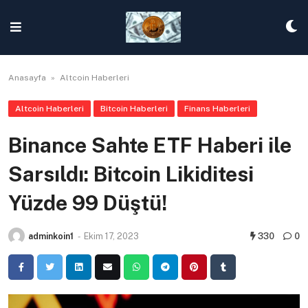
Skip
to
content
Anasayfa
»
Altcoin Haberleri
Altcoin Haberleri
Bitcoin Haberleri
Finans Haberleri
Binance Sahte ETF Haberi ile
Sarsıldı: Bitcoin Likiditesi
Yüzde 99 Düştü!
adminkoin1
-
Ekim 17, 2023
330
0