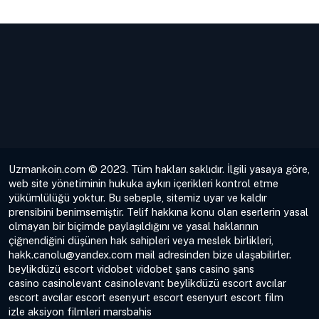
Uzmankoin.com © 2023. Tüm hakları saklıdır. İlgili yasaya göre,
web site yönetiminin hukuka aykırı içerikleri kontrol etme
yükümlülüğü yoktur. Bu sebeple, sitemiz uyar ve kaldır
prensibini benimsemiştir. Telif hakkına konu olan eserlerin yasal
olmayan bir biçimde paylaşıldığını ve yasal haklarının
çiğnendiğini düşünen hak sahipleri veya meslek birlikleri,
hakk.canolu@yandex.com
mail adresinden bize ulaşabilirler.
beylikdüzü escort
vidobet
vidobet
şans casino
şans
casino
casinolevant
casinolevant
beylikdüzü escort
avcılar
escort
avcılar escort
esenyurt escort
esenyurt escort
film
izle
aksiyon filmleri
marsbahis