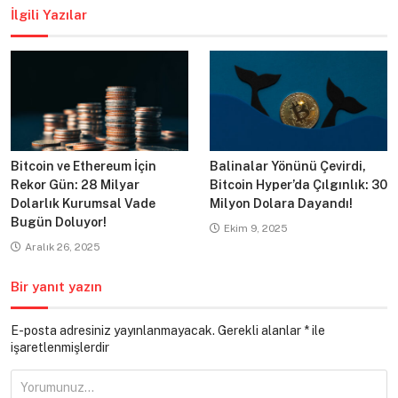
İlgili Yazılar
Bitcoin ve Ethereum İçin
Balinalar Yönünü Çevirdi,
Rekor Gün: 28 Milyar
Bitcoin Hyper’da Çılgınlık: 30
Dolarlık Kurumsal Vade
Milyon Dolara Dayandı!
Bugün Doluyor!
Ekim 9, 2025
Aralık 26, 2025
Bir yanıt yazın
E-posta adresiniz yayınlanmayacak.
Gerekli alanlar
*
ile
işaretlenmişlerdir