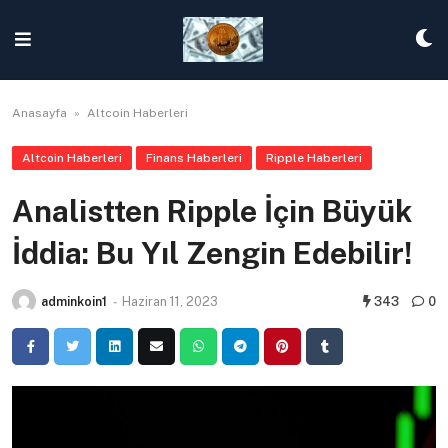
Skip
to
content
Anasayfa
»
Altcoin Haberleri
Altcoin Haberleri
Finans Haberleri
Ripple Haberleri
Analistten Ripple İçin Büyük
İddia: Bu Yıl Zengin Edebilir!
adminkoin1
-
Haziran 11, 2023
343
0