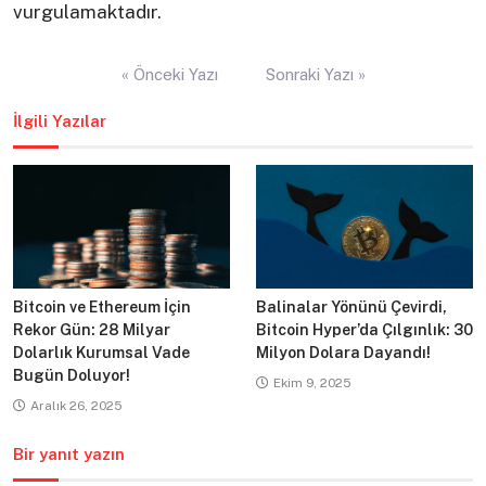
vurgulamaktadır.
Yazı
« Önceki Yazı
Sonraki Yazı »
gezinmesi
İlgili Yazılar
Bitcoin ve Ethereum İçin
Balinalar Yönünü Çevirdi,
Rekor Gün: 28 Milyar
Bitcoin Hyper’da Çılgınlık: 30
Dolarlık Kurumsal Vade
Milyon Dolara Dayandı!
Bugün Doluyor!
Ekim 9, 2025
Aralık 26, 2025
Bir yanıt yazın