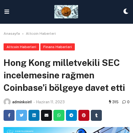
Skip
to
content
Anasayfa
»
Altcoin Haberleri
Altcoin Haberleri
Finans Haberleri
Hong Kong milletvekili SEC
incelemesine rağmen
Coinbase’i bölgeye davet etti
adminkoin1
-
Haziran 11, 2023
315
0