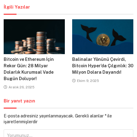
İlgili Yazılar
Bitcoin ve Ethereum İçin
Balinalar Yönünü Çevirdi,
Rekor Gün: 28 Milyar
Bitcoin Hyper’da Çılgınlık: 30
Dolarlık Kurumsal Vade
Milyon Dolara Dayandı!
Bugün Doluyor!
Ekim 9, 2025
Aralık 26, 2025
Bir yanıt yazın
E-posta adresiniz yayınlanmayacak.
Gerekli alanlar
*
ile
işaretlenmişlerdir