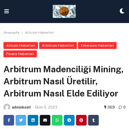
Skip
to
content
Anasayfa
»
Altcoin Haberleri
Altcoin Haberleri
Arbitrum Haberleri
Ethereum Haberleri
Finans Haberleri
Arbitrum Madenciliği Mining,
Arbitrum Nasıl Üretilir,
Arbitrum Nasıl Elde Ediliyor
adminkoin1
-
Ekim 5, 2023
369
0