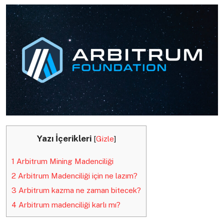
Yazı İçerikleri
[
Gizle
]
1
Arbitrum Mining Madenciliği
2
Arbitrum Madenciliği için ne lazım?
3
Arbitrum kazma ne zaman bitecek?
4
Arbitrum madenciliği karlı mı?