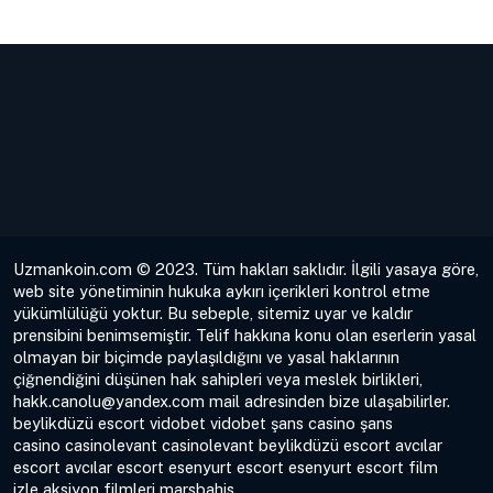
Uzmankoin.com © 2023. Tüm hakları saklıdır. İlgili yasaya göre,
web site yönetiminin hukuka aykırı içerikleri kontrol etme
yükümlülüğü yoktur. Bu sebeple, sitemiz uyar ve kaldır
prensibini benimsemiştir. Telif hakkına konu olan eserlerin yasal
olmayan bir biçimde paylaşıldığını ve yasal haklarının
çiğnendiğini düşünen hak sahipleri veya meslek birlikleri,
hakk.canolu@yandex.com
mail adresinden bize ulaşabilirler.
beylikdüzü escort
vidobet
vidobet
şans casino
şans
casino
casinolevant
casinolevant
beylikdüzü escort
avcılar
escort
avcılar escort
esenyurt escort
esenyurt escort
film
izle
aksiyon filmleri
marsbahis