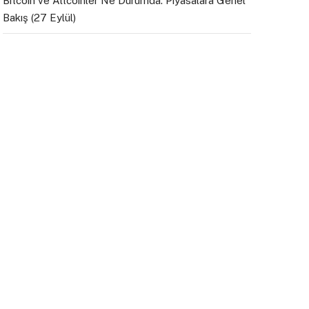
Bitcoin ve Altcoinler Ne Durumda: Piyasalara Genel
Bakış (27 Eylül)