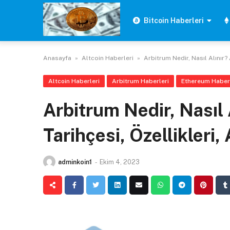
Skip
to
Bitcoin Haberleri
content
Anasayfa
»
Altcoin Haberleri
»
Arbitrum Nedir, Nasıl Alınır? A
Altcoin Haberleri
Arbitrum Haberleri
Ethereum Haberl
Arbitrum Nedir, Nasıl 
Tarihçesi, Özellikleri, 
adminkoin1
-
Ekim 4, 2023