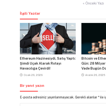
Yazı
« Önceki Yazı
gezinmesi
İlgili Yazılar
Ethereum Hazinesiydi, Satış Yaptı:
Bitcoin ve Ethe
Şimdi Uçak Alarak Rotayı
Gün: 28 Milyar
Havacılığa Çevirdi!
Vade Bugün Do
Ocak 26, 2026
Aralık 26, 2025
Bir yanıt yazın
E-posta adresiniz yayınlanmayacak.
Gerekli alanlar
*
ile 