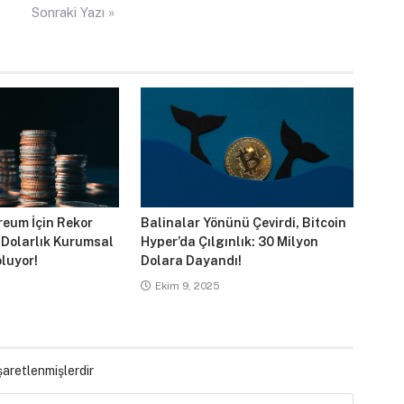
Sonraki Yazı »
reum İçin Rekor
Balinalar Yönünü Çevirdi, Bitcoin
 Dolarlık Kurumsal
Hyper’da Çılgınlık: 30 Milyon
luyor!
Dolara Dayandı!
Ekim 9, 2025
işaretlenmişlerdir