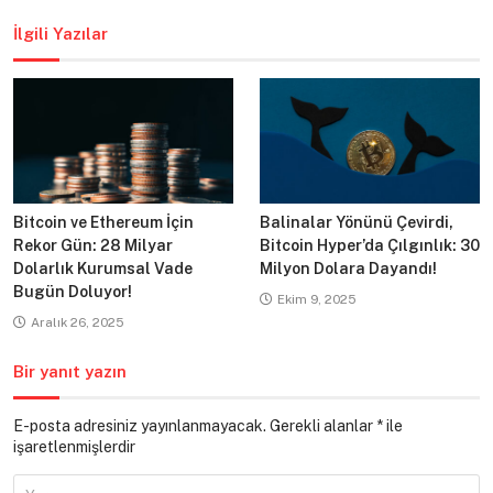
gezinmesi
İlgili Yazılar
Bitcoin ve Ethereum İçin
Balinalar Yönünü Çevirdi,
Rekor Gün: 28 Milyar
Bitcoin Hyper’da Çılgınlık: 30
Dolarlık Kurumsal Vade
Milyon Dolara Dayandı!
Bugün Doluyor!
Ekim 9, 2025
Aralık 26, 2025
Bir yanıt yazın
E-posta adresiniz yayınlanmayacak.
Gerekli alanlar
*
ile
işaretlenmişlerdir