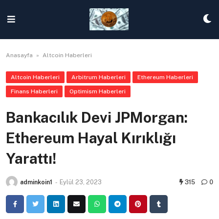
Skip
to
content
Anasayfa
»
Altcoin Haberleri
Altcoin Haberleri
Arbitrum Haberleri
Ethereum Haberleri
Finans Haberleri
Optimism Haberleri
Bankacılık Devi JPMorgan:
Ethereum Hayal Kırıklığı
Yarattı!
adminkoin1
-
Eylül 23, 2023
315
0