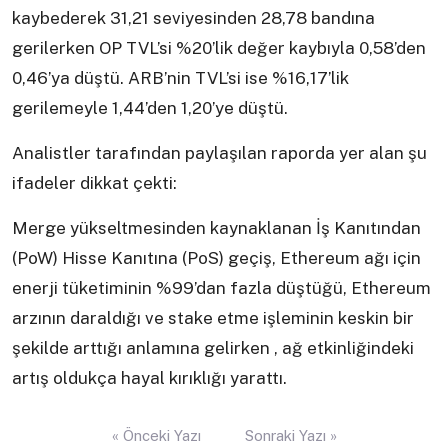
kaybederek 31,21 seviyesinden 28,78 bandına
gerilerken OP TVL’si %20’lik değer kaybıyla 0,58’den
0,46’ya düştü. ARB’nin TVL’si ise %16,17’lik
gerilemeyle 1,44’den 1,20’ye düştü.
Analistler tarafından paylaşılan raporda yer alan şu
ifadeler dikkat çekti:
Merge yükseltmesinden kaynaklanan İş Kanıtından
(PoW) Hisse Kanıtına (PoS) geçiş, Ethereum ağı için
enerji tüketiminin %99’dan fazla düştüğü, Ethereum
arzının daraldığı ve stake etme işleminin keskin bir
şekilde arttığı anlamına gelirken , ağ etkinliğindeki
artış oldukça hayal kırıklığı yarattı.
Yazı
« Önceki Yazı
Sonraki Yazı »