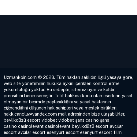
Uzmankoin.com © 2023. Tüm hakları saklıdır. İlgili yasaya göre,
web site yönetiminin hukuka aykırı içerikleri kontrol etme
yükümlülüğü yoktur. Bu sebeple, sitemiz uyar ve kaldır
prensibini benimsemiştir. Telif hakkına konu olan eserlerin yasal
olmayan bir biçimde paylaşıldığını ve yasal haklarının
çiğnendiğini düşünen hak sahipleri veya meslek birlikleri,
hakk.canolu@yandex.com
mail adresinden bize ulaşabilirler.
beylikdüzü escort
vidobet
vidobet
şans casino
şans
casino
casinolevant
casinolevant
beylikdüzü escort
avcılar
escort
avcılar escort
esenyurt escort
esenyurt escort
film