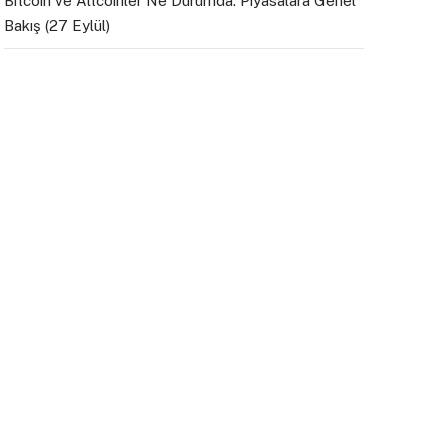
Bitcoin ve Altcoinler Ne Durumda: Piyasalara Genel
Bakış (27 Eylül)