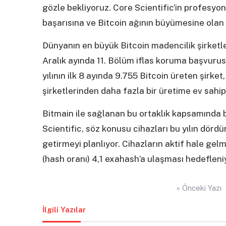
gözle bekliyoruz. Core Scientific’in profesyon
başarısına ve Bitcoin ağının büyümesine olan b
Dünyanın en büyük Bitcoin madencilik şirketler
Aralık ayında 11. Bölüm iflas koruma başvur
yılının ilk 8 ayında 9.755 Bitcoin üreten şirk
şirketlerinden daha fazla bir üretime ev sahipl
Bitmain ile sağlanan bu ortaklık kapsamında 
Scientific, söz konusu cihazları bu yılın dörd
getirmeyi planlıyor. Cihazların aktif hale gel
(hash oranı) 4,1 exahash’a ulaşması hedefleni
Yazı
« Önceki Yazı
gezinmesi
İlgili Yazılar