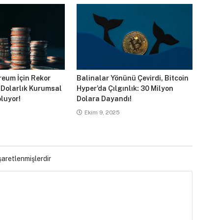
reum İçin Rekor
Balinalar Yönünü Çevirdi, Bitcoin
 Dolarlık Kurumsal
Hyper’da Çılgınlık: 30 Milyon
luyor!
Dolara Dayandı!
Ekim 9, 2025
işaretlenmişlerdir