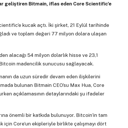
r geliştiren Bitmain, iflas eden Core Scientific’e
entific’e kucak açtı. İki şirket, 21 Eylül tarihinde
ğladı ve toplam değeri 77 milyon dolara ulaşan
en alacağı 54 milyon dolarlık hisse ve 23,1
0 Bitcoin madencilik sunucusu sağlayacak.
manın da uzun süredir devam eden ilişkilerini
lamada bulunan Bitmain CEO’su Max Hua, Core
urken açıklamasının detaylarındaki şu ifadeler
rına önemli bir katkıda bulunuyor. Bitcoin’in tam
için Core’un ekipleriyle birlikte çalışmayı dört