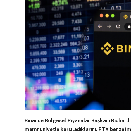
Binance Bölgesel Piyasalar Başkanı Richard
memnuniyetle karşıladıklarını, FTX benzetme