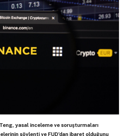
 Teng, yasal inceleme ve soruşturmaları
lerinin söylenti ve FUD’dan ibaret olduğunu