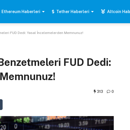
Ethereum Haberleri
Tether Haberleri
Altcoin Hab
meleri FUD Dedi: Yasal İncelemelerden Memnunuz!
Benzetmeleri FUD Dedi:
n Memnunuz!
313
0