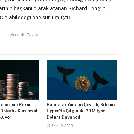
arının başkanı olarak atanan Richard Teng’in,
O olabileceği öne sürülmüştü.
Sonraki Yazı »
reum İçin Rekor
Balinalar Yönünü Çevirdi, Bitcoin
 Dolarlık Kurumsal
Hyper’da Çılgınlık: 30 Milyon
luyor!
Dolara Dayandı!
Ekim 9, 2025