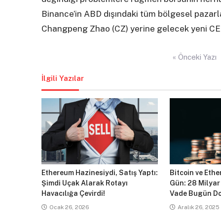
Binance’in ABD dışındaki tüm bölgesel pazarl
Changpeng Zhao (CZ) yerine gelecek yeni CE
Yazı
« Önceki Yazı
gezinmesi
İlgili Yazılar
Ethereum Hazinesiydi, Satış Yaptı:
Bitcoin ve Ethe
Şimdi Uçak Alarak Rotayı
Gün: 28 Milyar
Havacılığa Çevirdi!
Vade Bugün Do
Ocak 26, 2026
Aralık 26, 2025