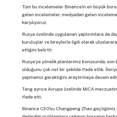
Tüm bu incelemeler Binance’in en büyük bors
gelen incelemeler, medyadan gelen incelemel
karşılıyoruz.
Rusya özelinde uygulanan yaptırımlara da değ
kuruluşlar ve bireylerle ilgili olarak ulusla
ettiğini belirtti:
Rusya’ya yönelik planlarımız konusunda, son
olduğunu çok net bir şekilde ifade ettik. İleri
yapmamız gerektiğini araştırmaya devam edi
Teng ayrıca Avrupa özelinde MiCA mevzuatının
ifade etti.
Binance CEO’su Changpeng Zhao geçtiğimiz g
değindiği problemlere rağmen borsanın herhang