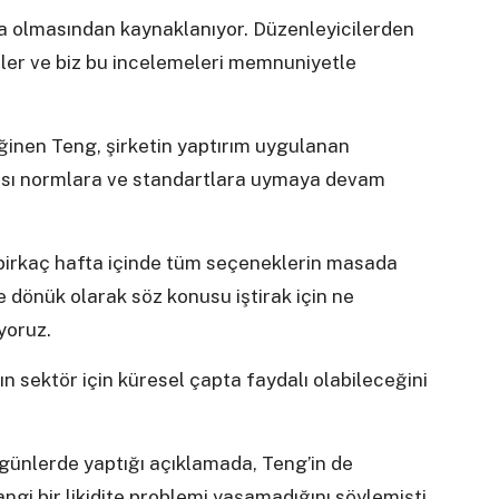
a olmasından kaynaklanıyor. Düzenleyicilerden
er ve biz bu incelemeleri memnuniyetle
inen Teng, şirketin yaptırım uygulanan
rarası normlara ve standartlara uymaya devam
 birkaç hafta içinde tüm seçeneklerin masada
ye dönük olarak söz konusu iştirak için ne
yoruz.
 sektör için küresel çapta faydalı olabileceğini
ünlerde yaptığı açıklamada, Teng’in de
i bir likidite problemi yaşamadığını söylemişti.