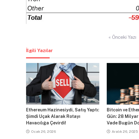
Yazı
« Önceki Yazı
gezinmesi
İlgili Yazılar
Ethereum Hazinesiydi, Satış Yaptı:
Bitcoin ve Ethe
Şimdi Uçak Alarak Rotayı
Gün: 28 Milyar
Havacılığa Çevirdi!
Vade Bugün Do
Ocak 26, 2026
Aralık 26, 2025