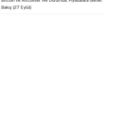
Bitcoin ve Altcoinler Ne Durumda: Piyasalara Genel
Bakış (27 Eylül)