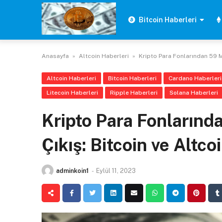
Skip
to
Bitcoin Haberleri
content
Anasayfa
»
Altcoin Haberleri
»
Kripto Para Fonlarından 59 M
Altcoin Haberleri
Bitcoin Haberleri
Cardano Haberleri
Litecoin Haberleri
Ripple Haberleri
Solana Haberleri
Kripto Para Fonlarınd
Çıkış: Bitcoin ve Alt
adminkoin1
-
Eylül 11, 2023