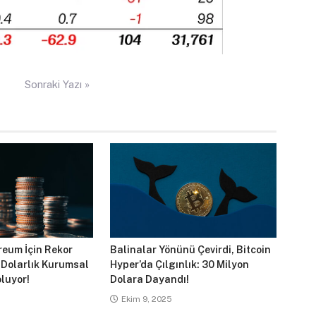
Sonraki Yazı »
reum İçin Rekor
Balinalar Yönünü Çevirdi, Bitcoin
 Dolarlık Kurumsal
Hyper’da Çılgınlık: 30 Milyon
luyor!
Dolara Dayandı!
Ekim 9, 2025