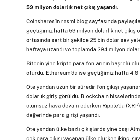
59 milyon dolarlık net çıkış yaşandı.
Coinshares’in resmi blog sayfasında paylaşıla
geçtiğimiz hafta 59 milyon dolarlık net çıkış ol
ortasında sert bir şekilde 25 bin dolar seviyele
haftaya uzandı ve toplamda 294 milyon dolarlı
Bitcoin yine kripto para fonlarının başrolü olu
oturdu. Ethereum’da ise geçtiğimiz hafta 4,8 m
Öte yandan uzun bir süredir fon çıkışı yaşanan
dolarlık giriş görüldü. Blockchain hisselerind
olumsuz hava devam ederken Ripple’da (XRP) 
değerinde para girişi yaşandı.
Öte yandan ülke bazlı çıkışlarda yine başı Alm
çok para çıkışı yaşanan ülke olurken ikinci s