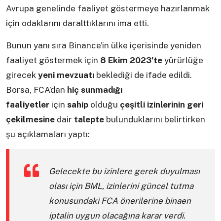
Avrupa genelinde faaliyet göstermeye hazırlanmak
için odaklarını daralttıklarını ima etti.
Bunun yanı sıra Binance’in ülke içerisinde yeniden
faaliyet göstermek için
8 Ekim 2023’te
yürürlüğe
girecek
yeni mevzuatı
beklediği de ifade edildi.
Borsa, FCA’dan
hiç sunmadığı
faaliyetler
için
sahip
olduğu
çeşitli izinlerinin geri
çekilmesine
dair
talepte
bulunduklarını belirtirken
şu açıklamaları yaptı:
Gelecekte bu izinlere gerek duyulması
olası için BML, izinlerini güncel tutma
konusundaki FCA önerilerine binaen
iptalin uygun olacağına karar verdi.