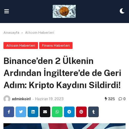
Skip
to
content
Anasayfa
»
Altcoin Haberleri
Altcoin Haberleri
Finans Haberleri
Binance’den 2 Ülkenin
Ardından İngiltere’de de Geri
Adım: Kripto Kaydını Sildirdi!
adminkoin1
-
Haziran 19, 2023
325
0