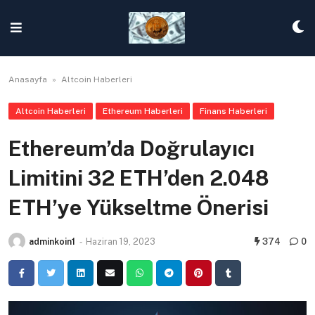
Skip
to
content
Anasayfa
»
Altcoin Haberleri
Altcoin Haberleri
Ethereum Haberleri
Finans Haberleri
Ethereum’da Doğrulayıcı
Limitini 32 ETH’den 2.048
ETH’ye Yükseltme Önerisi
adminkoin1
-
Haziran 19, 2023
374
0