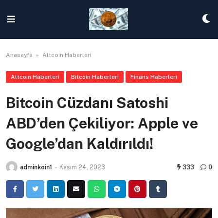
Skip
to
content
Anasayfa
»
Altcoin Haberleri
Altcoin Haberleri
Bitcoin Haberleri
Finans Haberleri
Bitcoin Cüzdanı Satoshi
ABD’den Çekiliyor: Apple ve
Google’dan Kaldırıldı!
adminkoin1
-
Kasım 24, 2023
333
0