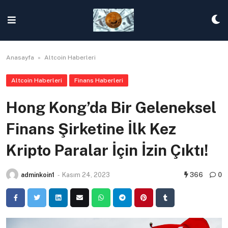
Skip
to
content
Anasayfa
»
Altcoin Haberleri
Altcoin Haberleri
Finans Haberleri
Hong Kong’da Bir Geleneksel
Finans Şirketine İlk Kez
Kripto Paralar İçin İzin Çıktı!
adminkoin1
-
Kasım 24, 2023
366
0