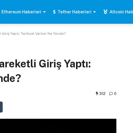
Ethereum Haberleri
Tether Haberleri
Altcoin Hab
 Giriş Yaptı: Tarihsel Veriler Ne Yönde?
reketli Giriş Yaptı:
önde?
312
0