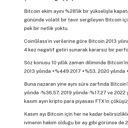
Bitcoin ekim ayını %28’lik bir yükselişle kapata
gününde volatil bir tavır sergileyen Bitcoin 
pek bir netlik yoktu.
CoinGlass’ın verilerine göre Bitcoin 2013 yıl
4 kez negatif getiri sunarak kararsız bir perf
Söz konusu 10 yıllık zaman diliminde Bitcoin’in
2013 yılında +%449 2017 +%53, 2020 yılında +
Buna nazaran yine aynı süre zarfında Bitcoin’
yılında -%36,57, 2019 yılında -%17,27 ve 2022 
kasım ayın kripto para piyasası FTX’in çöküşüy
Kasım ayı Bitcoin için her ne kadar belirsizlik
ivmenin hakim olduğu bir ay gibi görünse de 20