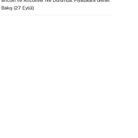
Bitcoin ve Altcoinler Ne Durumda: Piyasalara Genel
Bakış (27 Eylül)