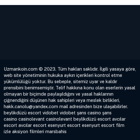
Uzmankoin.com © 2023. Tüm hakları saklıdır. İlgili yasaya göre,
web site yönetiminin hukuka aykırı içerikleri kontrol etme
yükümlülüğü yoktur. Bu sebeple, sitemiz uyar ve kaldır
prensibini benimsemiştir. Telif hakkına konu olan eserlerin yasal
olmayan bir biçimde paylaşıldığını ve yasal haklarının
çiğnendiğini düşünen hak sahipleri veya meslek birlikleri,
hakk.canolu@yandex.com
mail adresinden bize ulaşabilirler.
beylikdüzü escort
vidobet
vidobet
şans casino
şans
casino
casinolevant
casinolevant
beylikdüzü escort
avcılar
escort
avcılar escort
esenyurt escort
esenyurt escort
film
izle
aksiyon filmleri
marsbahis