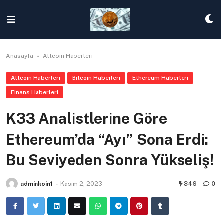
Skip
to
content
Anasayfa
»
Altcoin Haberleri
Altcoin Haberleri
Bitcoin Haberleri
Ethereum Haberleri
Finans Haberleri
K33 Analistlerine Göre
Ethereum’da “Ayı” Sona Erdi:
Bu Seviyeden Sonra Yükseliş!
adminkoin1
-
Kasım 2, 2023
346
0