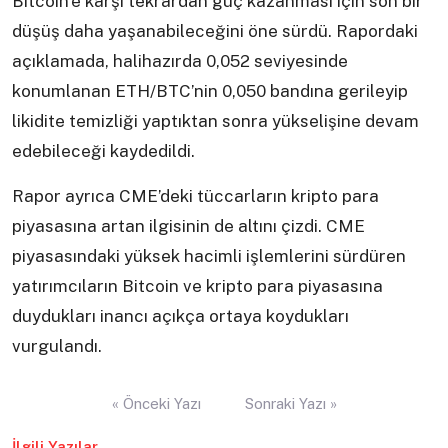
Bitcoin’e karşı tekrardan güç kazanması için son bir
düşüş daha yaşanabileceğini öne sürdü. Rapordaki
açıklamada, halihazırda 0,052 seviyesinde
konumlanan ETH/BTC’nin 0,050 bandına gerileyip
likidite temizliği yaptıktan sonra yükselişine devam
edebileceği kaydedildi.
Rapor ayrıca CME’deki tüccarların kripto para
piyasasına artan ilgisinin de altını çizdi. CME
piyasasındaki yüksek hacimli işlemlerini sürdüren
yatırımcıların Bitcoin ve kripto para piyasasına
duydukları inancı açıkça ortaya koydukları
vurgulandı.
Yazı
« Önceki Yazı
Sonraki Yazı »
gezinmesi
İlgili Yazılar