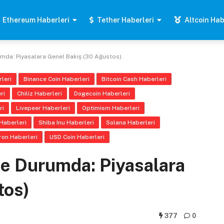
Ethereum Haberleri
Tether Haberleri
Altcoin Hab
umda: Piyasalara Genel Bakış (30 Ağustos)
leri
Binance Coin Haberleri
Bitcoin Cash Haberleri
ri
Chiliz Haberleri
Dogecoin Haberleri
ri
Livepeer Haberleri
Optimism Haberleri
Haberleri
Shiba Inu Haberleri
Solana Haberleri
ron Haberleri
USD Coin Haberleri
 Ne Durumda: Piyasalara
tos)
377
0