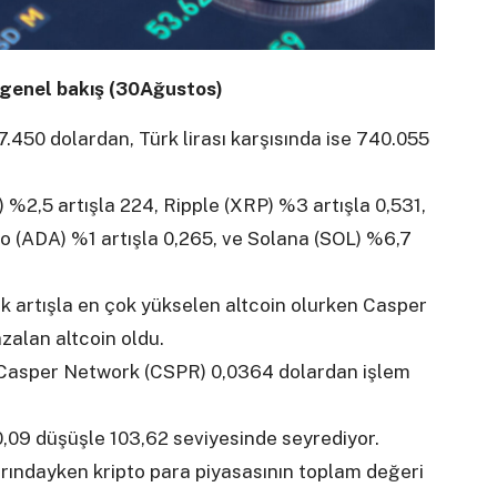
a genel bakış (30Ağustos)
450 dolardan, Türk lirası karşısında ise 740.055
%2,5 artışla 224, Ripple (XRP) %3 artışla 0,531,
 (ADA) %1 artışla 0,265, ve Solana (SOL) %6,7
ık artışla en çok yükselen altcoin olurken Casper
zalan altcoin oldu.
 Casper Network (CSPR) 0,0364 dolardan işlem
0,09 düşüşle 103,62 seviyesinde seyrediyor.
arındayken kripto para piyasasının toplam değeri