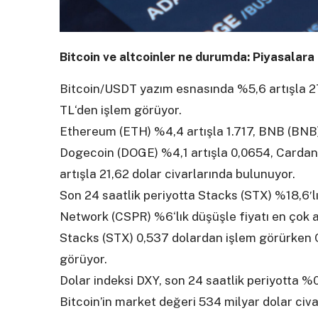
Bitcoin ve altcoinler ne durumda: Piyasalar
Bitcoin/USDT yazım esnasında %5,6 artışla 27.
TL‘den işlem görüyor.
Ethereum (ETH) %4,4 artışla 1.717, BNB (BNB) 
Dogecoin (DOGE) %4,1 artışla 0,0654, Cardano
artışla 21,62 dolar civarlarında bulunuyor.
Son 24 saatlik periyotta Stacks (STX) %18,6′l
Network (CSPR) %6‘lık düşüşle fiyatı en çok a
Stacks (STX) 0,537 dolardan işlem görürken
görüyor.
Dolar indeksi DXY, son 24 saatlik periyotta %
Bitcoin’in market değeri 534 milyar dolar civ