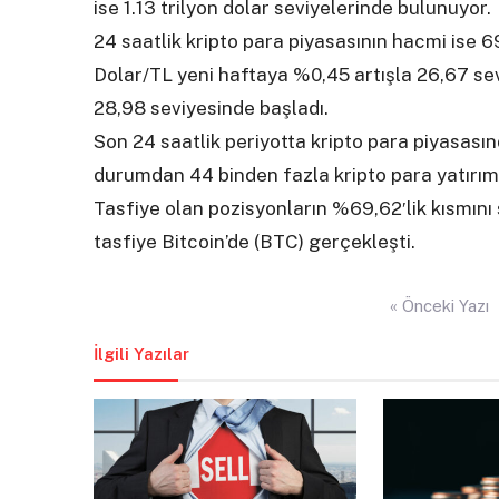
ise 1.13 trilyon dolar seviyelerinde bulunuyor.
24 saatlik kripto para piyasasının hacmi ise 6
Dolar/TL yeni haftaya %0,45 artışla 26,67 sev
28,98 seviyesinde başladı.
Son 24 saatlik periyotta kripto para piyasası
durumdan 44 binden fazla kripto para yatırımc
Tasfiye olan pozisyonların %69,62′lik kısmını
tasfiye Bitcoin’de (BTC) gerçekleşti.
Yazı
« Önceki Yazı
gezinmesi
İlgili Yazılar