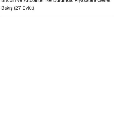
Bitcoin ve Altcoinler Ne Durumda: Piyasalara Genel
Bakış (27 Eylül)