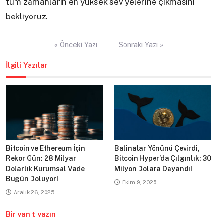
tüm zamanların en yüksek seviyelerine çıkmasını
bekliyoruz.
Yazı
« Önceki Yazı
Sonraki Yazı »
gezinmesi
İlgili Yazılar
Bitcoin ve Ethereum İçin
Balinalar Yönünü Çevirdi,
Rekor Gün: 28 Milyar
Bitcoin Hyper’da Çılgınlık: 30
Dolarlık Kurumsal Vade
Milyon Dolara Dayandı!
Bugün Doluyor!
Ekim 9, 2025
Aralık 26, 2025
Bir yanıt yazın