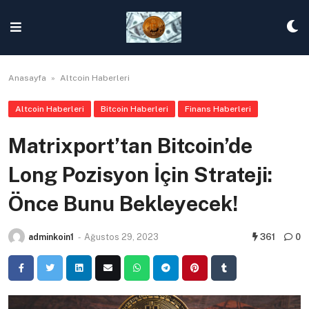
Skip
to
content
Anasayfa
»
Altcoin Haberleri
Altcoin Haberleri
Bitcoin Haberleri
Finans Haberleri
Matrixport’tan Bitcoin’de
Long Pozisyon İçin Strateji:
Önce Bunu Bekleyecek!
adminkoin1
-
Ağustos 29, 2023
361
0