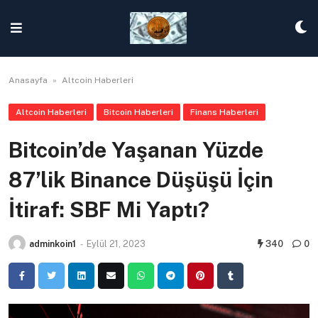
Skip
to
content
Anasayfa
»
Altcoin Haberleri
Altcoin Haberleri
Bitcoin Haberleri
Finans Haberleri
Bitcoin’de Yaşanan Yüzde
87’lik Binance Düşüşü İçin
İtiraf: SBF Mi Yaptı?
adminkoin1
-
Eylül 21, 2023
340
0