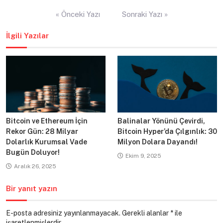
Yazı
« Önceki Yazı
Sonraki Yazı »
gezinmesi
İlgili Yazılar
Bitcoin ve Ethereum İçin
Balinalar Yönünü Çevirdi,
Rekor Gün: 28 Milyar
Bitcoin Hyper’da Çılgınlık: 30
Dolarlık Kurumsal Vade
Milyon Dolara Dayandı!
Bugün Doluyor!
Ekim 9, 2025
Aralık 26, 2025
Bir yanıt yazın
E-posta adresiniz yayınlanmayacak.
Gerekli alanlar
*
ile
işaretlenmişlerdir