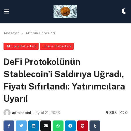
Skip
to
content
Anasayfa
»
Altcoin Haberleri
Altcoin Haberleri
Finans Haberleri
DeFi Protokolünün
Stablecoin’i Saldırıya Uğradı,
Fiyatı Sıfırlandı: Yatırımcılara
Uyarı!
adminkoin1
-
Eylül 21, 2023
365
0