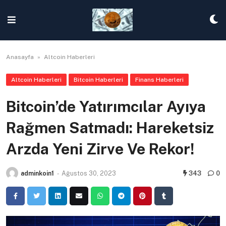
Skip
to
content
Anasayfa
»
Altcoin Haberleri
Altcoin Haberleri
Bitcoin Haberleri
Finans Haberleri
Bitcoin’de Yatırımcılar Ayıya
Rağmen Satmadı: Hareketsiz
Arzda Yeni Zirve Ve Rekor!
adminkoin1
-
Ağustos 30, 2023
343
0