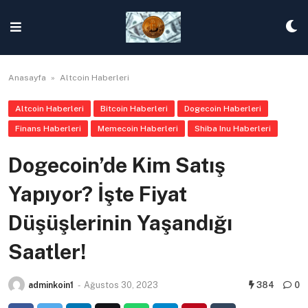
Skip
to
content
Anasayfa
»
Altcoin Haberleri
Altcoin Haberleri
Bitcoin Haberleri
Dogecoin Haberleri
Finans Haberleri
Memecoin Haberleri
Shiba Inu Haberleri
Dogecoin’de Kim Satış
Yapıyor? İşte Fiyat
Düşüşlerinin Yaşandığı
Saatler!
adminkoin1
-
Ağustos 30, 2023
384
0