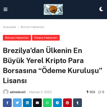
Skip
to
content
Anasayfa
»
Bitcoin Haberleri
Bitcoin Haberleri
Finans Haberleri
Brezilya’dan Ülkenin En
Büyük Yerel Kripto Para
Borsasına “Ödeme Kuruluşu”
Lisansı
adminkoin1
-
Haziran 3, 2023
356
0