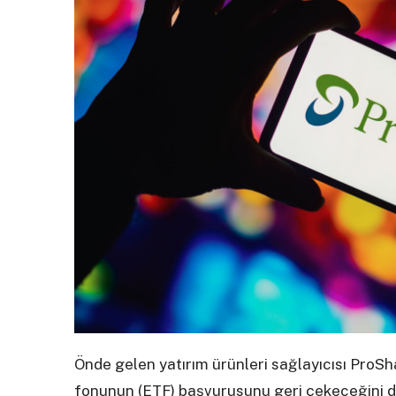
Önde gelen yatırım ürünleri sağlayıcısı ProSha
fonunun (ETF) başvurusunu geri çekeceğini 