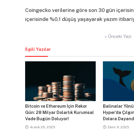
Coingecko verilerine göre son 30 gün içerisi
içerisinde %0,1 düşüş yaşayarak yazım itibari
Yazı
« Önceki Yazı
gezinmesi
İlgili Yazılar
Bitcoin ve Ethereum İçin Rekor
Balinalar Yönün
Gün: 28 Milyar Dolarlık Kurumsal
Hyper’da Çılgın
Vade Bugün Doluyor!
Dolara Dayand
Aralık 26, 2025
Ekim 9, 2025