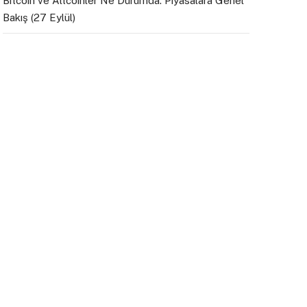
Bitcoin ve Altcoinler Ne Durumda: Piyasalara Genel
Bakış (27 Eylül)