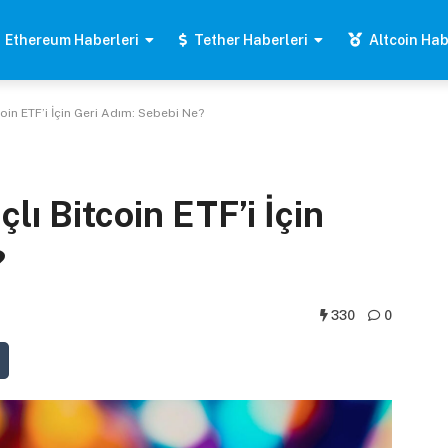
Ethereum Haberleri
Tether Haberleri
Altcoin Hab
oin ETF’i İçin Geri Adım: Sebebi Ne?
lı Bitcoin ETF’i İçin
?
330
0