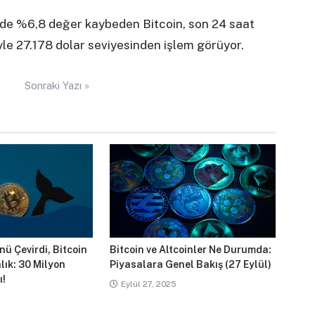
nde %6,8 değer kaybeden Bitcoin, son 24 saat
yle 27.178 dolar seviyesinden işlem görüyor.
Sonraki Yazı »
ü Çevirdi, Bitcoin
Bitcoin ve Altcoinler Ne Durumda:
lık: 30 Milyon
Piyasalara Genel Bakış (27 Eylül)
ı!
Eylül 27, 2025