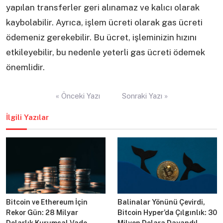
yapılan transferler geri alınamaz ve kalıcı olarak
kaybolabilir. Ayrıca, işlem ücreti olarak gas ücreti
ödemeniz gerekebilir. Bu ücret, işleminizin hızını
etkileyebilir, bu nedenle yeterli gas ücreti ödemek
önemlidir.
Yazı
« Önceki Yazı
Sonraki Yazı »
gezinmesi
İlgili Yazılar
Bitcoin ve Ethereum İçin
Balinalar Yönünü Çevirdi,
Rekor Gün: 28 Milyar
Bitcoin Hyper’da Çılgınlık: 30
Dolarlık Kurumsal Vade
Milyon Dolara Dayandı!