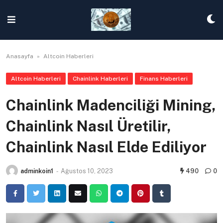
Skip
to
content
Anasayfa
»
Altcoin Haberleri
Altcoin Haberleri
Chainlink Haberleri
Finans Haberleri
Chainlink Madenciliği Mining,
Chainlink Nasıl Üretilir,
Chainlink Nasıl Elde Ediliyor
adminkoin1
-
Ağustos 10, 2023
490
0