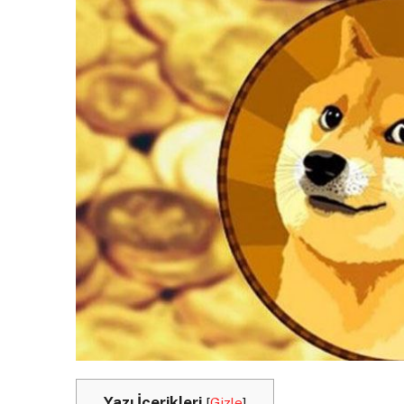
Yazı İçerikleri
[
Gizle
]