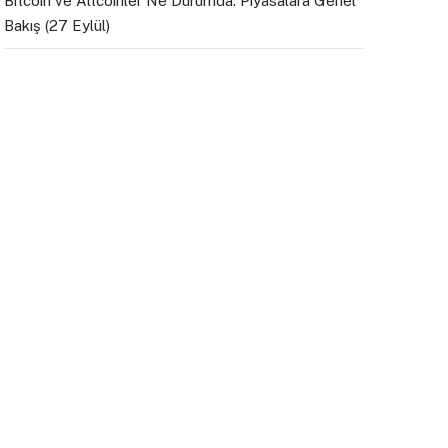
Bitcoin ve Altcoinler Ne Durumda: Piyasalara Genel
Bakış (27 Eylül)