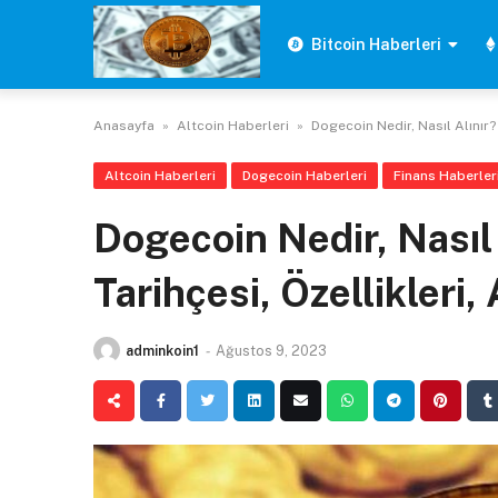
Skip
to
Bitcoin Haberleri
content
Anasayfa
»
Altcoin Haberleri
»
Dogecoin Nedir, Nasıl Alınır? 
Altcoin Haberleri
Dogecoin Haberleri
Finans Haberler
Dogecoin Nedir, Nasıl
Tarihçesi, Özellikleri, 
adminkoin1
-
Ağustos 9, 2023