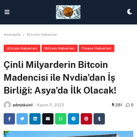
Skip
to
content
Anasayfa
»
Altcoin Haberleri
Altcoin Haberleri
Bitcoin Haberleri
Finans Haberleri
Çinli Milyarderin Bitcoin
Madencisi ile Nvdia’dan İş
Birliği: Asya’da İlk Olacak!
adminkoin1
-
Kasım 11, 2023
281
0