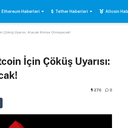
Ethereum Haberleri
Tether Haberleri
Altcoin Hab
çin Çöküş Uyarısı: Alacak Kimse Olmayacak!
coin İçin Çöküş Uyarısı:
cak!
276
0