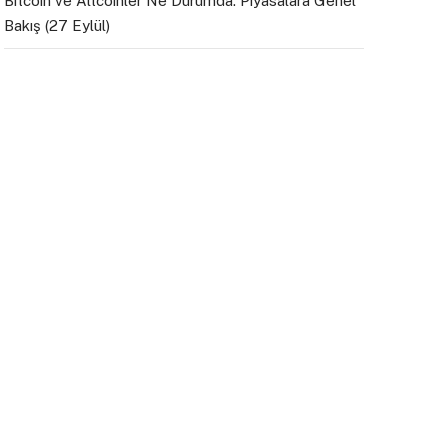
Bitcoin ve Altcoinler Ne Durumda: Piyasalara Genel
Bakış (27 Eylül)