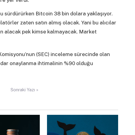
re yer verdi:
u sürdürürken Bitcoin 38 bin dolara yaklaşıyor.
örler zaten satın almış olacak. Yani bu alıcılar
atın alacak pek kimse kalmayacak. Market
Komisyonu’nun (SEC) inceleme sürecinde olan
kadar onaylanma ihtimalinin %90 olduğu
Sonraki Yazı »