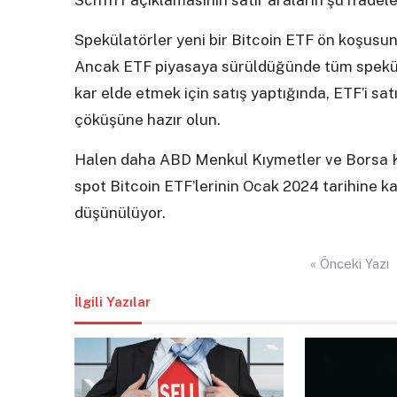
Schfiff açıklamasının satır araların şu ifadele
Spekülatörler yeni bir Bitcoin ETF ön koşusun
Ancak ETF piyasaya sürüldüğünde tüm spekülat
kar elde etmek için satış yaptığında, ETF’i s
çöküşüne hazır olun.
Halen daha ABD Menkul Kıymetler ve Borsa 
spot Bitcoin ETF’lerinin Ocak 2024 tarihine 
düşünülüyor.
Yazı
« Önceki Yazı
gezinmesi
İlgili Yazılar