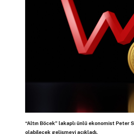
“Altın Böcek” lakaplı ünlü ekonomist Peter Sc
olabilecek gelişmeyi açıkladı.