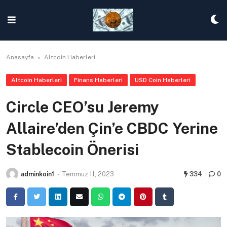
Skip
to
content
Anasayfa
»
Altcoin Haberleri
Altcoin Haberleri
Finans Haberleri
USD Coin Haberleri
Circle CEO’su Jeremy
Allaire’den Çin’e CBDC Yerine
Stablecoin Önerisi
adminkoin1
-
Temmuz 11, 2023
334
0