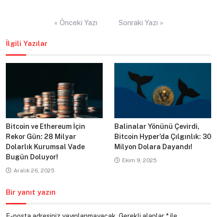
Yazı
« Önceki Yazı
Sonraki Yazı »
gezinmesi
İlgili Yazılar
Bitcoin ve Ethereum İçin
Balinalar Yönünü Çevirdi,
Rekor Gün: 28 Milyar
Bitcoin Hyper’da Çılgınlık: 30
Dolarlık Kurumsal Vade
Milyon Dolara Dayandı!
Bugün Doluyor!
Ekim 9, 2025
Aralık 26, 2025
Bir yanıt yazın
E-posta adresiniz yayınlanmayacak.
Gerekli alanlar
*
ile