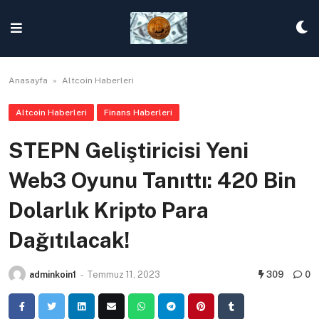
Skip
to
content
Anasayfa
»
Altcoin Haberleri
Altcoin Haberleri
Finans Haberleri
STEPN Geliştiricisi Yeni
Web3 Oyunu Tanıttı: 420 Bin
Dolarlık Kripto Para
Dağıtılacak!
adminkoin1
-
Temmuz 11, 2023
309
0