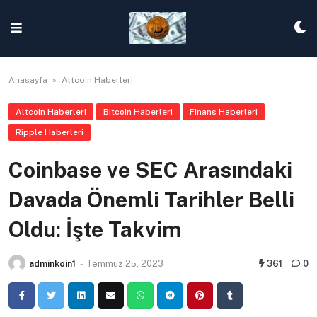
Skip
to
content
Anasayfa
»
Altcoin Haberleri
Altcoin Haberleri
Bitcoin Haberleri
Finans Haberleri
Ripple Haberleri
Coinbase ve SEC Arasındaki
Davada Önemli Tarihler Belli
Oldu: İşte Takvim
adminkoin1
-
Temmuz 25, 2023
361
0