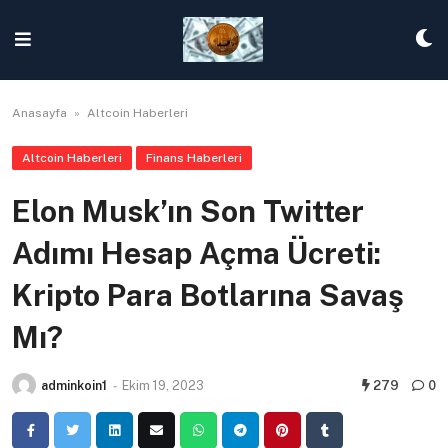
Skip
to
content
Anasayfa
»
Altcoin Haberleri
Altcoin Haberleri
Finans Haberleri
Elon Musk’ın Son Twitter
Adımı Hesap Açma Ücreti:
Kripto Para Botlarına Savaş
Mı?
adminkoin1
-
Ekim 19, 2023
279
0