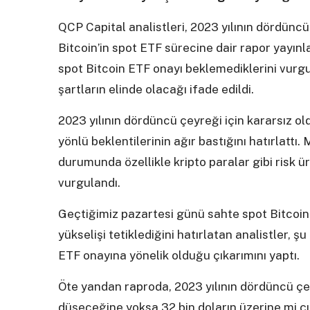
QCP Capital analistleri, 2023 yılının dördün
Bitcoin’in spot ETF sürecine dair rapor yayınla
spot Bitcoin ETF onayı beklemediklerini vurg
şartların elinde olacağı ifade edildi.
2023 yılının dördüncü çeyreği için kararsız 
yönlü beklentilerinin ağır bastığını hatırlatt
durumunda özellikle kripto paralar gibi risk ü
vurgulandı.
Geçtiğimiz pazartesi günü sahte spot Bitcoin E
yükselişi tetiklediğini hatırlatan analistler, ş
ETF onayına yönelik olduğu çıkarımını yaptı.
Öte yandan raproda, 2023 yılının dördüncü çey
düşeceğine yoksa 32 bin doların üzerine mi 