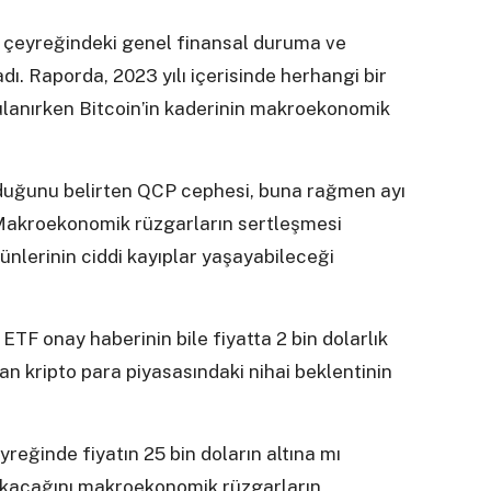
cü çeyreğindeki genel finansal duruma ve
dı. Raporda, 2023 yılı içerisinde herhangi bir
ulanırken Bitcoin’in kaderinin makroekonomik
olduğunu belirten QCP cephesi, buna rağmen ayı
ı. Makroekonomik rüzgarların sertleşmesi
rünlerinin ciddi kayıplar yaşayabileceği
TF onay haberinin bile fiyatta 2 bin dolarlık
u an kripto para piyasasındaki nihai beklentinin
reğinde fiyatın 25 bin doların altına mı
çıkacağını makroekonomik rüzgarların