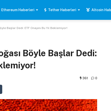
Ethereum Haberleri
Tether Haberleri
Altcoin Hab
yle Başlar Dedi: ETF Onayını Bu Yıl Beklemiyor!
oğası Böyle Başlar Dedi:
klemiyor!
361
0