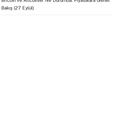
Bitcoin ve Altcoinler Ne Durumda: Piyasalara Genel
Bakış (27 Eylül)