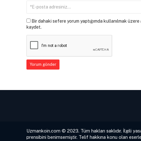
Bir dahaki sefere yorum yaptığımda kullanılmak üzere a
kaydet.
Uzmankoin.com © 2023. Tüm hakları saklıdır. İlgili yas
prensibini benimsemiştir. Telif hakkına konu olan eserle