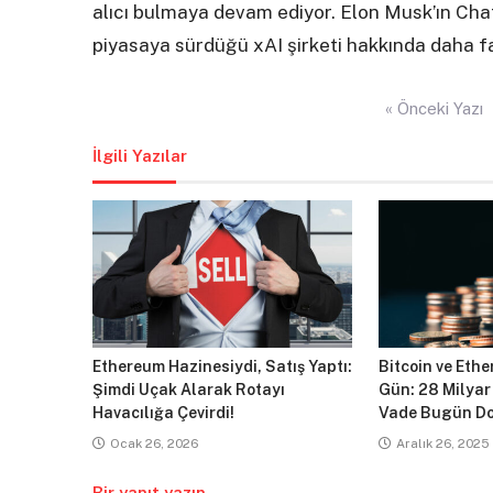
alıcı bulmaya devam ediyor. Elon Musk’ın Cha
piyasaya sürdüğü xAI şirketi hakkında daha
Yazı
« Önceki Yazı
gezinmesi
İlgili Yazılar
Ethereum Hazinesiydi, Satış Yaptı:
Bitcoin ve Ethe
Şimdi Uçak Alarak Rotayı
Gün: 28 Milyar
Havacılığa Çevirdi!
Vade Bugün Do
Ocak 26, 2026
Aralık 26, 2025
Bir yanıt yazın