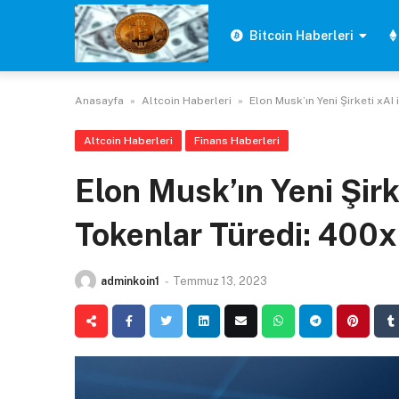
Skip
to
Bitcoin Haberleri
content
Anasayfa
»
Altcoin Haberleri
»
Elon Musk’ın Yeni Şirketi xAI 
Altcoin Haberleri
Finans Haberleri
Elon Musk’ın Yeni Şirke
Tokenlar Türedi: 400x’
adminkoin1
-
Temmuz 13, 2023