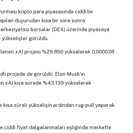
yurması kripto para piyasasında ciddi bir
yapılan duyurudan kısa bir süre sonra
rkeziyetsiz borsalar (DEX) üzerinde piyasaya
 yükselişler görüldü.
lenen xAI projesi %29.850 yükselerek 0,000038
dlı projede de görüldü. Elon Musk’ın
en xAI kısa sürede %43.139 yükselerek
e kısa süreli yükselişin ardından rug-pull yaparak
le ciddi fiyat dalgalanmaları eşliğinde markette