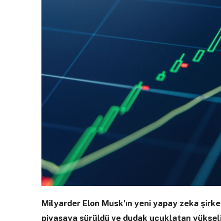
Milyarder Elon Musk’ın yeni yapay zeka şirketi
piyasaya sürüldü ve dudak uçuklatan yükseli