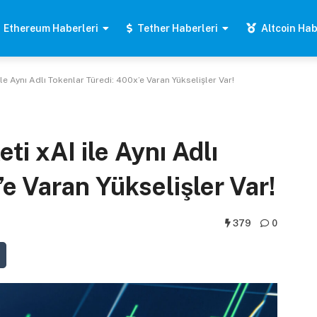
Ethereum Haberleri
Tether Haberleri
Altcoin Hab
ile Aynı Adlı Tokenlar Türedi: 400x’e Varan Yükselişler Var!
ti xAI ile Aynı Adlı
e Varan Yükselişler Var!
379
0