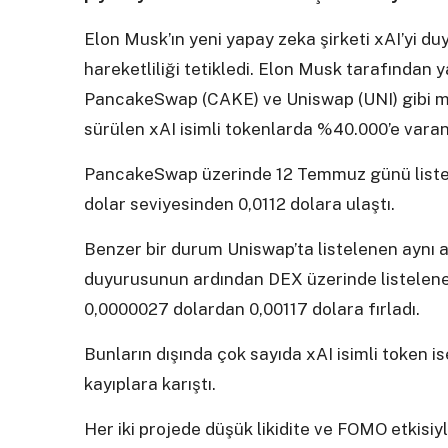
Elon Musk’ın yeni yapay zeka şirketi xAI’yi du
hareketliliği tetikledi. Elon Musk tarafından 
PancakeSwap (CAKE) ve Uniswap (UNI) gibi me
sürülen xAI isimli tokenlarda %40.000’e varan
PancakeSwap üzerinde 12 Temmuz günü liste
dolar seviyesinden 0,0112 dolara ulaştı.
Benzer bir durum Uniswap’ta listelenen aynı a
duyurusunun ardından DEX üzerinde listelen
0,0000027 dolardan 0,00117 dolara fırladı.
Bunların dışında çok sayıda xAI isimli token is
kayıplara karıştı.
Her iki projede düşük likidite ve FOMO etkisiy