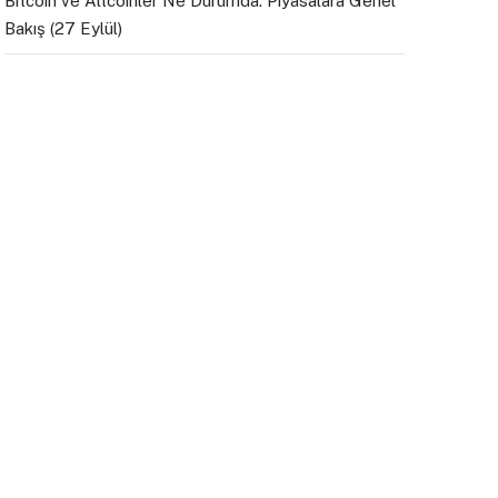
Bitcoin ve Altcoinler Ne Durumda: Piyasalara Genel
Bakış (27 Eylül)