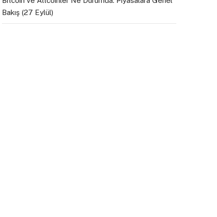
Bitcoin ve Altcoinler Ne Durumda: Piyasalara Genel
Bakış (27 Eylül)