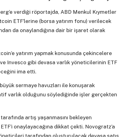
rg’e verdiği röportajda, ABD Menkul Kıymetler
oin ETF’lerine (borsa yatırım fonu) verilecek
ndan da onaylandığına dair bir işaret olarak
tcoin’e yatırım yapmak konusunda çekincelere
ve Invesco gibi devasa varlık yöneticilerinin ETF
eğini ima etti.
 büyük sermaye havuzları ile konuşarak
natif varlık olduğunu söylediğinde işler gerçekten
ı tarafında artış yaşanmasını bekleyen
ETF’i onaylayacağına dikkat çekti. Novogratz’a
neticileri tarafından oluşturulacak devasa satış