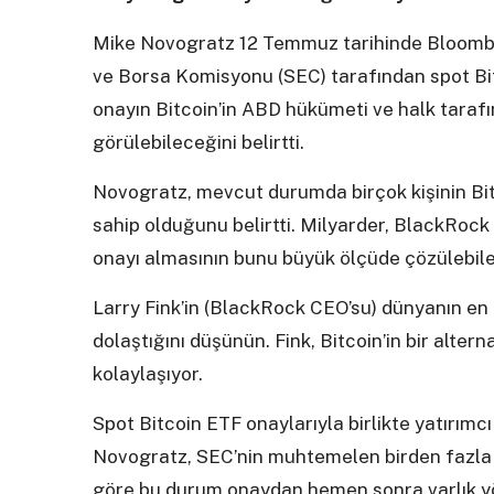
Mike Novogratz 12 Temmuz tarihinde Bloombe
ve Borsa Komisyonu (SEC) tarafından spot Bitc
onayın Bitcoin’in ABD hükümeti ve halk tarafı
görülebileceğini belirtti.
Novogratz, mevcut durumda birçok kişinin Bi
sahip olduğunu belirtti. Milyarder, BlackRock 
onayı almasının bunu büyük ölçüde çözülebilec
Larry Fink’in (BlackRock CEO’su) dünyanın en
dolaştığını düşünün. Fink, Bitcoin’in bir alter
kolaylaşıyor.
Spot Bitcoin ETF onaylarıyla birlikte yatırımc
Novogratz, SEC’nin muhtemelen birden fazla 
göre bu durum onaydan hemen sonra varlık yö