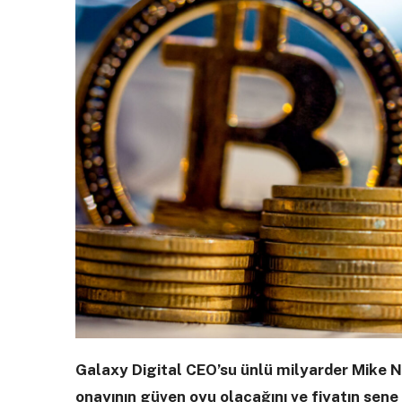
Galaxy Digital CEO’su ünlü milyarder Mike No
onayının güven oyu olacağını ve fiyatın sen