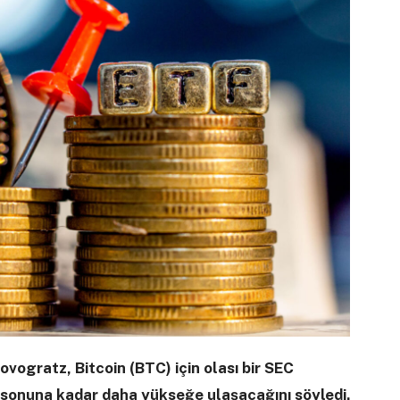
vogratz, Bitcoin (BTC) için olası bir SEC
e sonuna kadar daha yükseğe ulaşacağını söyledi.