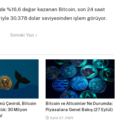
nde %16,6 değer kazanan Bitcoin, son 24 saat
riyle 30.378 dolar seviyesinden işlem görüyor.
Sonraki Yazı »
ü Çevirdi, Bitcoin
Bitcoin ve Altcoinler Ne Durumda:
lık: 30 Milyon
Piyasalara Genel Bakış (27 Eylül)
ı!
Eylül 27, 2025