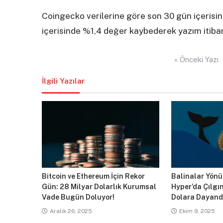
Coingecko verilerine göre son 30 gün içerisi
içerisinde %1,4 değer kaybederek yazım itiba
Yazı
« Önceki Yazı
gezinmesi
İlgili Yazılar
Bitcoin ve Ethereum İçin Rekor
Balinalar Yönün
Gün: 28 Milyar Dolarlık Kurumsal
Hyper’da Çılgın
Vade Bugün Doluyor!
Dolara Dayand
Aralık 26, 2025
Ekim 9, 2025