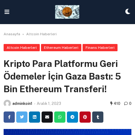
Skip
to
content
Anasayfa
»
Altcoin Haberleri
Altcoin Haberleri
Ethereum Haberleri
Finans Haberleri
Kripto Para Platformu Geri
Ödemeler İçin Gaza Bastı: 5
Bin Ethereum Transferi!
adminkoin1
-
Aralık 1, 2023
410
0