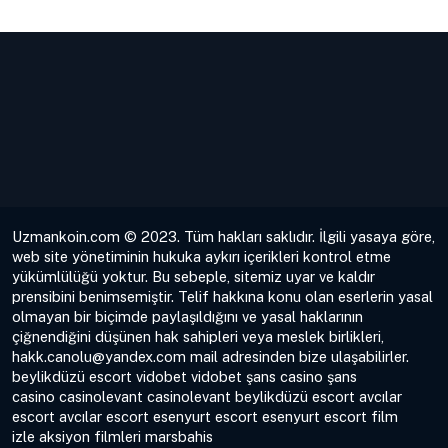
Uzmankoin.com © 2023. Tüm hakları saklıdır. İlgili yasaya göre,
web site yönetiminin hukuka aykırı içerikleri kontrol etme
yükümlülüğü yoktur. Bu sebeple, sitemiz uyar ve kaldır
prensibini benimsemiştir. Telif hakkına konu olan eserlerin yasal
olmayan bir biçimde paylaşıldığını ve yasal haklarının
çiğnendiğini düşünen hak sahipleri veya meslek birlikleri,
hakk.canolu@yandex.com
mail adresinden bize ulaşabilirler.
beylikdüzü escort
vidobet
vidobet
şans casino
şans
casino
casinolevant
casinolevant
beylikdüzü escort
avcılar
escort
avcılar escort
esenyurt escort
esenyurt escort
film
izle
aksiyon filmleri
marsbahis