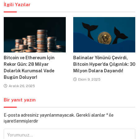
İlgili Yazılar
Bitcoin ve Ethereum İçin
Balinalar Yönünü Çevirdi,
Rekor Gün: 28 Milyar
Bitcoin Hyper’da Çılgınlık: 30
Dolarlık Kurumsal Vade
Milyon Dolara Dayandı!
Bugün Doluyor!
Ekim 9, 2025
Aralık 26, 2025
Bir yanıt yazın
E-posta adresiniz yayınlanmayacak.
Gerekli alanlar
*
ile
işaretlenmişlerdir