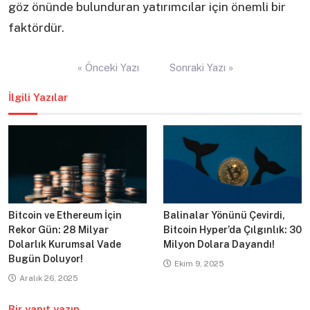
göz önünde bulunduran yatırımcılar için önemli bir
faktördür.
Yazı
« Önceki Yazı
Sonraki Yazı »
gezinmesi
İlgili Yazılar
Bitcoin ve Ethereum İçin
Balinalar Yönünü Çevirdi,
Rekor Gün: 28 Milyar
Bitcoin Hyper’da Çılgınlık: 30
Dolarlık Kurumsal Vade
Milyon Dolara Dayandı!
Bugün Doluyor!
Ekim 9, 2025
Aralık 26, 2025
Bir yanıt yazın