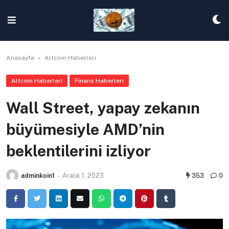
Skip
to
content
Anasayfa
»
Altcoin Haberleri
Altcoin Haberleri
Finans Haberleri
Wall Street, yapay zekanın
büyümesiyle AMD’nin
beklentilerini izliyor
adminkoin1
-
Aralık 1, 2023
353
0